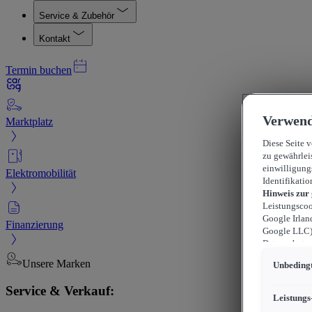
Service & Zubehör
Kontakt
Termin buchen
Verwend
Marktplatz
Diese Seite 
zu gewährlei
einwilligung
Elektromobilität
Identifikatio
Hinweis zur
Leistungscoo
Google Irlan
Finanzierung
Google LLC) 
Datenschutzn
können sich f
Unsere Marken
Unbedingt
durchsetzen 
werden kann,
Service & Verkauf:
können, wobe
Leistungs
beschränkt s