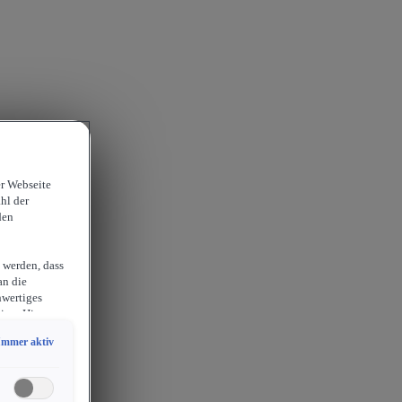
er Webseite
hl der
den
 werden, dass
an die
hwertiges
ion. Hieraus
sam
Immer aktiv
chlossen
erlangen
endige
ies auch für