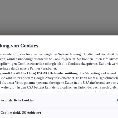
ung von Cookies
verwendet Cookies für eine bestmögliche Nutzererfahrung. Um die Funktionalität d
sten, wurden unbedingt erforderliche Cookies gesetzt. Sie können unten Ihre Auswa
spflichtigen Cookies einstellen oder gleich alle Cookies akzeptieren. Dadurch wer
nsdaten durch unsere Partner verarbeitet.
 gemäß Art 49 Abs 1 lit a) DSGVO Datenübermittlung:
Als Marketingcookie und
kie wird unter anderem Google Analytics verwendet. Es kann nicht ausgeschlossen
d als unser Vertragspartner personenbezogene Daten in die USA (insbesondere dort 
weitergibt. In den USA besteht kein der Europäischen Union der Sache nach gleic
iveau und es fehlt an einem Angemessenheitsbeschluss der Europäischen Kommiss
ür Sie Risiken ergeben, weil Sie Ihre Rechte als Betroffener in den USA nicht wirk
 erforderliche Cookies
können, in den USA keine Datenschutzgrundsätze bestehen, und weil nicht ausges
 dass aufgrund aktueller Gesetze US-Sicherheitsbehörden einen Zugriff auf Daten 
i Eingriffe in Ihre persönlichen Rechte und Freiheiten nicht auf das absolut Notw
-Cookies (inkl. US-Anbieter)
ind.
Sollten Sie das Setzen von Cookies für Marketingzwecke oder Leistungscook