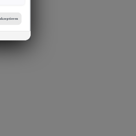
er
etails zu den
tellungen am
akzeptieren
 auf unsere
mit
s, Porsche