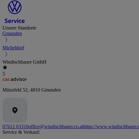
Unsere Standorte
Gmunden
Micheldorf
Windischbauer GmbH
5
Münzfeld 52
,
4810
Gmunden
07612 63310
office@windischbauer.co.at
https://www.windischbauer.c
Service & Verkauf: