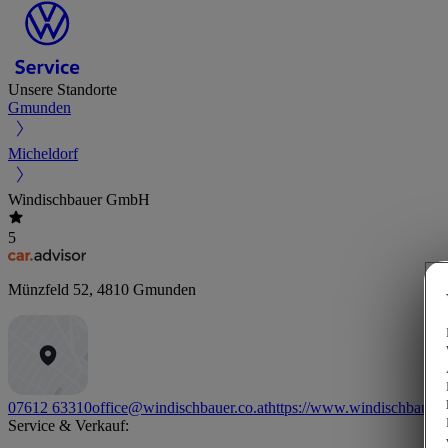
Unsere Standorte
Gmunden
Micheldorf
Windischbauer GmbH
5
Münzfeld 52
,
4810
Gmunden
07612 63310
office@windischbauer.co.at
https://www.windischbauer.c
Service & Verkauf: