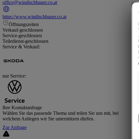
office@windischbauer.co.at
https://www.windischbauer.co.at
Öffnungszeiten
Verkauf
-
geschlossen
Service
-
geschlossen
Teiledienst
-
geschlossen
Service & Verkauf:
nur Service:
Ihre Kontaktanfrage
Wählen Sie das passende Thema und teilen Sie uns mit, bei
welchem Anliegen wir Sie unterstützen dürfen.
Zur Anfrage